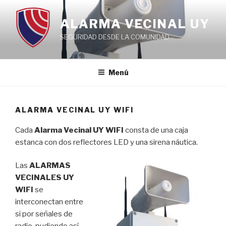
Ir
al
ALARMA VECINAL UY
contenido
SEGURIDAD DESDE LA COMUNIDAD
Menú
ALARMA VECINAL UY WIFI
Cada
Alarma Vecinal UY WIFI
consta de una caja
estanca con dos reflectores LED y una sirena náutica.
Las
ALARMAS
VECINALES UY
WIFI
se
interconectan entre
si por señales de