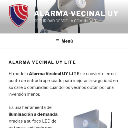
Ir
al
ALARMA VECINAL UY
contenido
SEGURIDAD DESDE LA COMUNIDAD
Menú
ALARMA VECINAL UY LITE
El modelo
Alarma Vecinal UY LITE
se convierte en un
punto de entrada apropiado para mejorar la seguridad en
su calle o comunidad cuando los vecinos optan por una
inversión menor.
Es una herramienta de
iluminación a demanda
,
gracias a su foco LED de