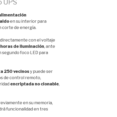
lo UPS
alimentación
paldo
en su interior para
 corte de energía.
directamente con el voltaje
o
horas de iluminación
, ante
 un segundo foco LED para
a 250 vecinos
y puede ser
os de control remoto,
ridad
encriptada no clonable
,
reviamente en su memoria,
drá funcionalidad en tres