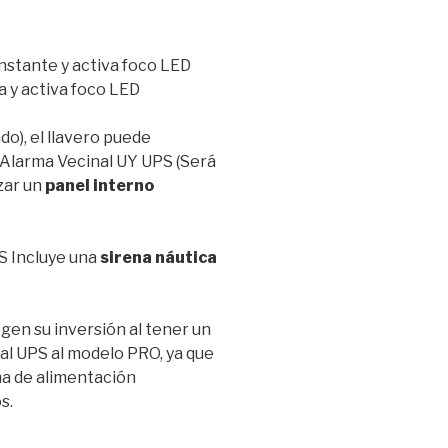
nstante y activa foco LED
a y activa foco LED
do), el llavero puede
 Alarma Vecinal UY UPS (Será
zar un
panel interno
S Incluye una
sirena náutica
gen su inversión al tener un
al UPS al modelo PRO, ya que
ema de alimentación
s.