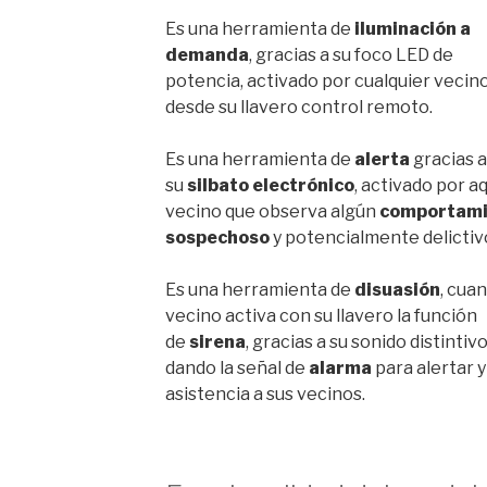
Es una herramienta de
iluminación a
demanda
, gracias a su foco LED de
potencia, activado por cualquier vecin
desde su llavero control remoto.
Es una herramienta de
alerta
gracias a
su
silbato electrónico
, activado por a
vecino que observa algún
comportami
sospechoso
y potencialmente delictiv
Es una herramienta de
disuasión
, cuan
vecino activa con su llavero la función
de
sirena
, gracias a su sonido distintivo
dando la señal de
alarma
para alertar y
asistencia a sus vecinos.