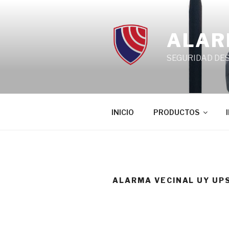
Ir
al
contenido
ALAR
SEGURIDAD DE
INICIO
PRODUCTOS
ALARMA VECINAL UY UP