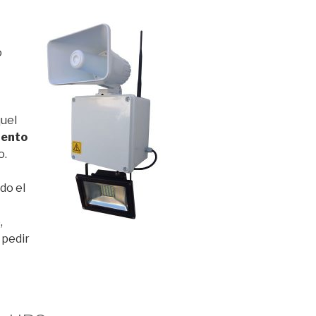
o
quel
ento
o.
do el
,
 pedir