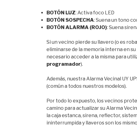
BOTÓN LUZ
: Activa foco LED
BOTÓN SOSPECHA
: Suena un tono co
BOTÓN ALARMA (ROJO)
: Suena siren
Si un vecino pierde su llavero (o es roba
eliminarse de la memoria interna en su
necesario acceder a la misma para utili
programador
).
Además, nuestra Alarma Vecinal UY UP
(común a todos nuestros modelos).
Por todo lo expuesto, los vecinos prote
camino para actualizar su Alarma Vecin
la caja estanca, sirena, reflector, sist
ininterrumpida y llaveros son los mismo