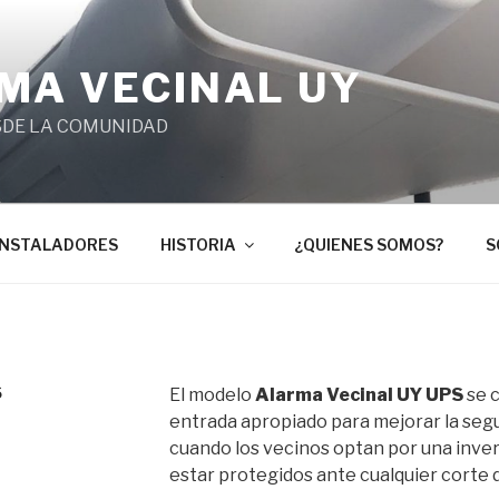
MA VECINAL UY
SDE LA COMUNIDAD
INSTALADORES
HISTORIA
¿QUIENES SOMOS?
S
S
El modelo
Alarma Vecinal UY UPS
se c
entrada apropiado para mejorar la segu
cuando los vecinos optan por una inve
estar protegidos ante cualquier corte d